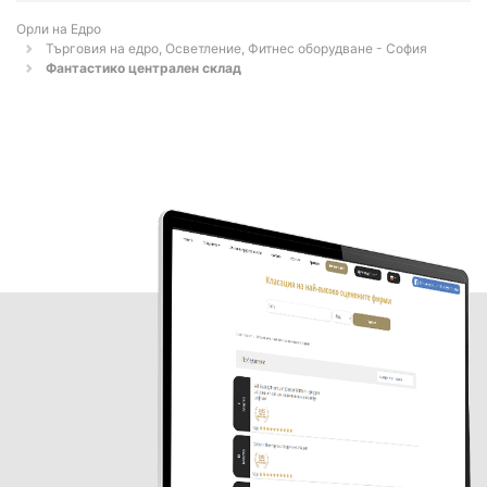
Орли на Едро
Търговия на едро, Осветление, Фитнес оборудване - София
Фантастико централен склад