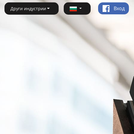
Вход
Други индустрии