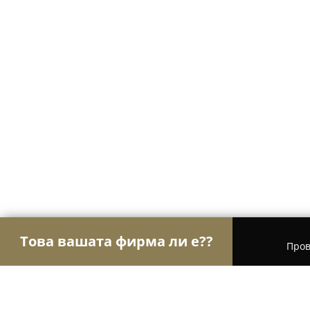
Това вашата фирма ли е??
Пров
Орли на Едро
Търговия на едро, Осветление,