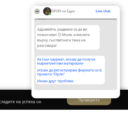
ОРЛИ на Едро
Live chat
04:05
Здравейте, радваме се да ви
помогнем! 🙂 Моля, кликнете
върху съответната тема на
разговора!
Аз съм лауреат, искам да получа
маркетингови материали
искам да регистрирам фирмата си в
проекта "Орли"
Имам друг проблем
Проверете
ладите на успеха си.