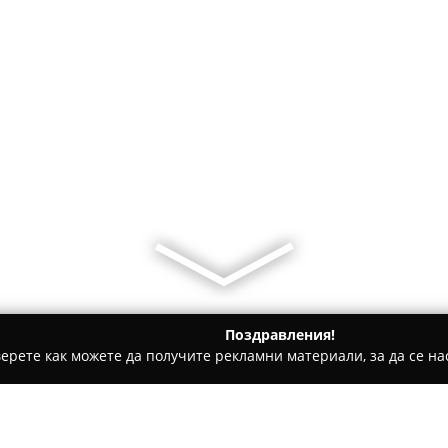
Поздравления!
ерете как можете да получите рекламни материали, за да се нас
 Фитнес оборудване - София
V-TAC Europe LTD Central Office