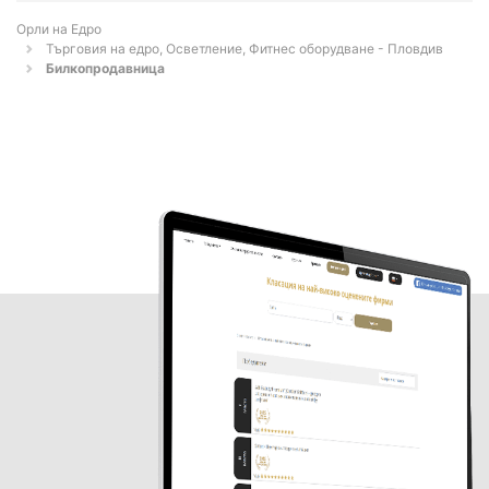
Орли на Едро
Търговия на едро, Осветление, Фитнес оборудване - Пловдив
Билкопродавница