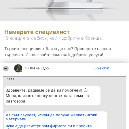
Намерете специалист
Класацията събира, най - добрите в бранша.
Търсите специалист близо до вас? Проверете нашата
търсачка. Използвайте само най-добрите услуги!
ОРЛИ на Едро
Live chat
Търсене
11:18
Здравейте, радваме се да ви помогнем! 🙂
Моля, кликнете върху съответната тема на
разговора!
Аз съм лауреат, искам да получа маркетингови
Организатор на
Класация
Контакти
материали
класиране
Победители
Контакти
Beautiful Company S.R.L.
Списък на
искам да регистрирам фирмата си в проекта
BulevardulAleea Timișul De
всички