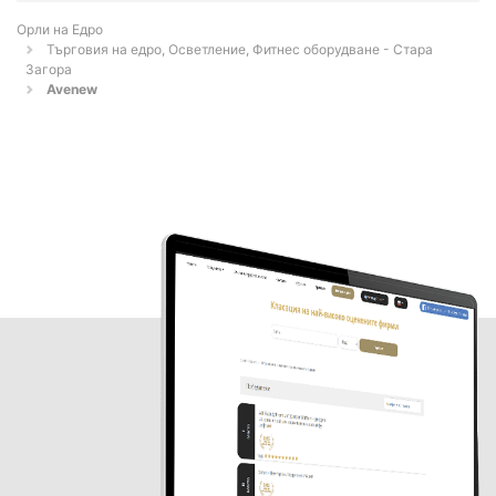
Орли на Едро
Търговия на едро, Осветление, Фитнес оборудване - Стара
Загора
Avenew