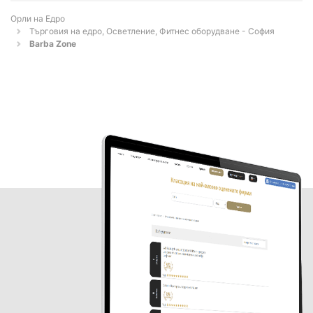
Орли на Едро
Търговия на едро, Осветление, Фитнес оборудване - София
Barba Zone