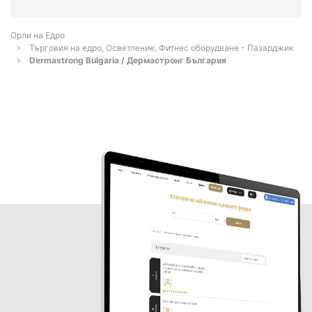
Орли на Едро
Търговия на едро, Осветление, Фитнес оборудване - Пазарджик
Dermastrong Bulgaria / Дермастронг България