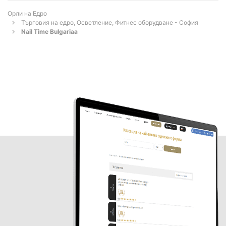
Орли на Едро
Търговия на едро, Осветление, Фитнес оборудване - София
Nail Time Bulgariaa