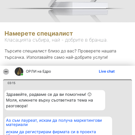
Намерете специалист
Класацията събира, най - добрите в бранша.
Търсите специалист близо до вас? Проверете нашата
търсачка. Използвайте само най-добрите услуги!
ОРЛИ на Едро
Live chat
Търсене
03:15
Здравейте, радваме се да ви помогнем! 🙂
Моля, кликнете върху съответната тема на
разговора!
Аз съм лауреат, искам да получа маркетингови
Организатор на
Класация
Контакти
материали
класиране
Победители
Контакти
Beautiful Company S.R.L.
Списък на
искам да регистрирам фирмата си в проекта
BulevardulAleea Timișul De
всички