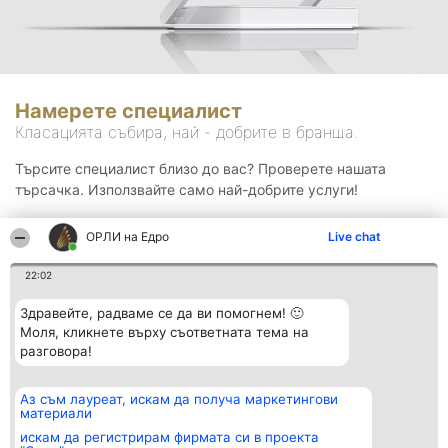
Намерете специалист
Класацията събира, най - добрите в бранша.
Търсите специалист близо до вас? Проверете нашата
търсачка. Използвайте само най-добрите услуги!
ОРЛИ на Едро
Live chat
Търсене
22:02
Здравейте, радваме се да ви помогнем! 🙂
Моля, кликнете върху съответната тема на
разговора!
Аз съм лауреат, искам да получа маркетингови
Организатор на
Класация
Контакти
материали
класиране
Победители
Контакти
Beautiful Company S.R.L.
Списък на
искам да регистрирам фирмата си в проекта
BulevardulAleea Timișul De
всички