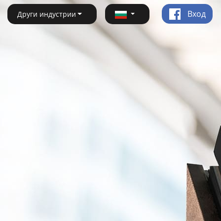
Вход
Други индустрии