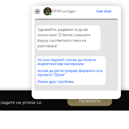
ОРЛИ на Едро
Live chat
10:55
Здравейте, радваме се да ви
помогнем! 🙂 Моля, кликнете
върху съответната тема на
разговора!
Аз съм лауреат, искам да получа
маркетингови материали
искам да регистрирам фирмата си в
проекта "Орли"
Имам друг проблем
Проверете
ладите на успеха си.