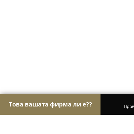
Това вашата фирма ли е??
Пров
Орли на Едро
Търговия на едро, Осветление,