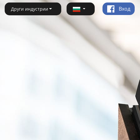
Вход
Други индустрии