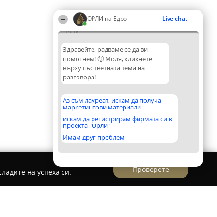
ОРЛИ на Едро
Live chat
14:10
Здравейте, радваме се да ви
помогнем! 🙂 Моля, кликнете
върху съответната тема на
разговора!
Аз съм лауреат, искам да получа
маркетингови материали
искам да регистрирам фирмата си в
проекта "Орли"
Имам друг проблем
Проверете
ладите на успеха си.
ДРО И ДРЕБНО