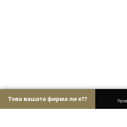
Това вашата фирма ли е??
Пров
Орли на Едро
Търговия на едро, Осветление,