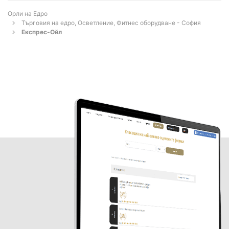
Орли на Едро
Търговия на едро, Осветление, Фитнес оборудване - София
Експрес-Ойл