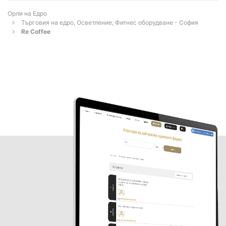
Орли на Едро
Търговия на едро, Осветление, Фитнес оборудване - София
Re Coffee