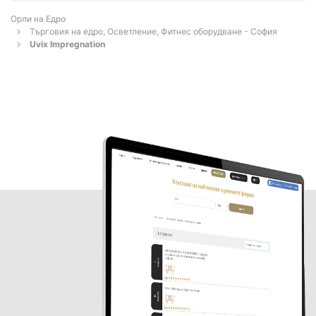
Орли на Едро
Търговия на едро, Осветление, Фитнес оборудване - София
Uvix Impregnation