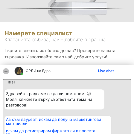
Намерете специалист
Класацията събира, най - добрите в бранша.
Търсите специалист близо до вас? Проверете нашата
търсачка. Използвайте само най-добрите услуги!
ОРЛИ на Едро
Live chat
Търсене
18:31
Здравейте, радваме се да ви помогнем! 🙂
Моля, кликнете върху съответната тема на
разговора!
Аз съм лауреат, искам да получа маркетингови
Организатор на
Класация
Контакти
материали
класиране
Победители
Контакти
Beautiful Company S.R.L.
Списък на
искам да регистрирам фирмата си в проекта
BulevardulAleea Timișul De
всички