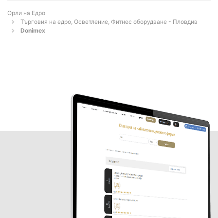
Орли на Едро
Търговия на едро, Осветление, Фитнес оборудване - Пловдив
Donimex