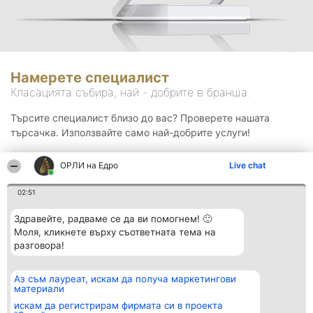
Намерете специалист
Класацията събира, най - добрите в бранша.
Търсите специалист близо до вас? Проверете нашата
търсачка. Използвайте само най-добрите услуги!
ОРЛИ на Едро
Live chat
Търсене
02:51
Здравейте, радваме се да ви помогнем! 🙂
Моля, кликнете върху съответната тема на
разговора!
Аз съм лауреат, искам да получа маркетингови
Организатор на
Класация
Контакти
материали
класиране
Победители
Контакти
Beautiful Company S.R.L.
Списък на
искам да регистрирам фирмата си в проекта
BulevardulAleea Timișul De
всички