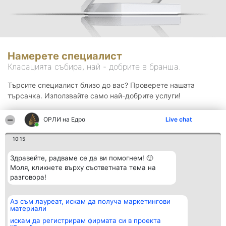
Намерете специалист
Класацията събира, най - добрите в бранша.
Търсите специалист близо до вас? Проверете нашата
търсачка. Използвайте само най-добрите услуги!
ОРЛИ на Едро
Live chat
Търсене
10:15
Здравейте, радваме се да ви помогнем! 🙂
Моля, кликнете върху съответната тема на
разговора!
Аз съм лауреат, искам да получа маркетингови
Организатор на
Класация
Контакти
материали
класиране
Победители
Контакти
Beautiful Company S.R.L.
Списък на
искам да регистрирам фирмата си в проекта
BulevardulAleea Timișul De
всички