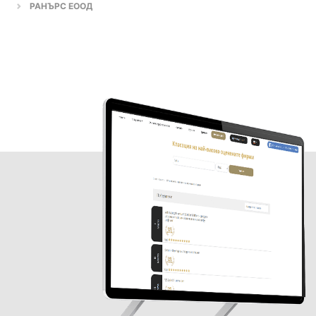
РАНЪРС ЕООД