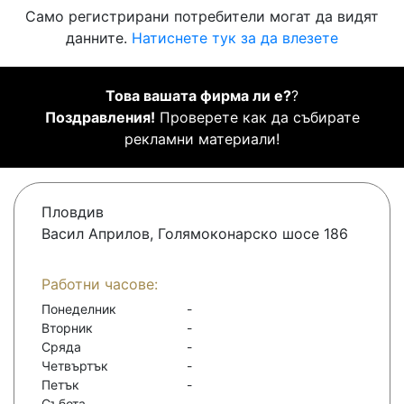
Само регистрирани потребители могат да видят
данните.
Натиснете тук за да влезете
Това вашата фирма ли е?
?
Поздравления!
Проверете как да събирате
рекламни материали!
Пловдив
Васил Априлов, Голямоконарско шосе 186
Работни часове:
Понеделник
-
Вторник
-
Сряда
-
Четвъртък
-
Петък
-
Събота
-