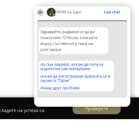
ОРЛИ на Едро
Live chat
17:13
Здравейте, радваме се да ви
помогнем! 🙂 Моля, кликнете
върху съответната тема на
разговора!
Аз съм лауреат, искам да получа
маркетингови материали
искам да регистрирам фирмата си в
проекта "Орли"
Имам друг проблем
Проверете
ладите на успеха си.