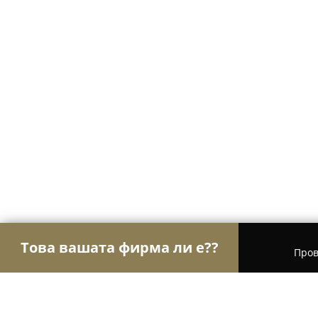
Това вашата фирма ли е??
Пров
Орли на Едро
Търговия на едро, Осветление,