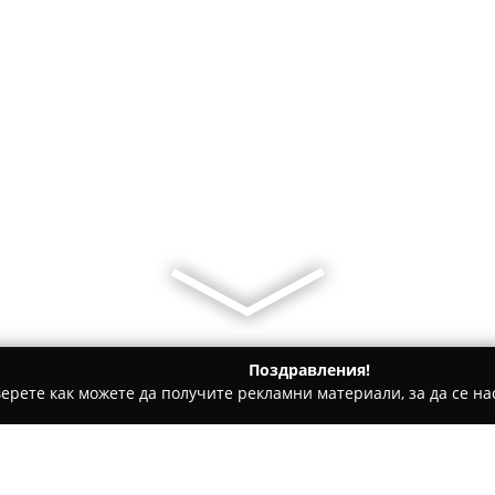
Поздравления!
ерете как можете да получите рекламни материали, за да се нас
 Фитнес оборудване - Варна
SBB GROUP