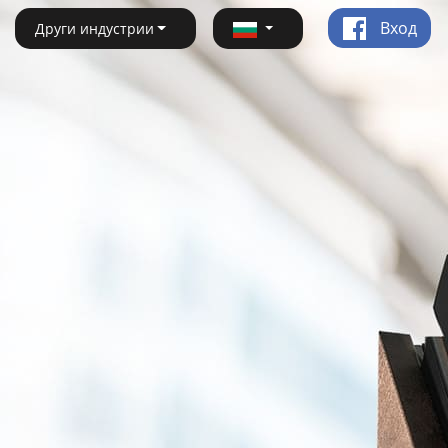
Вход
Други индустрии