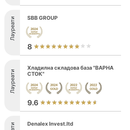
SBB GROUP
Лауреати
8
Хладилна складова база "ВАРНА
Лауреати
СТОК"
9.6
Denalex Invest.ltd