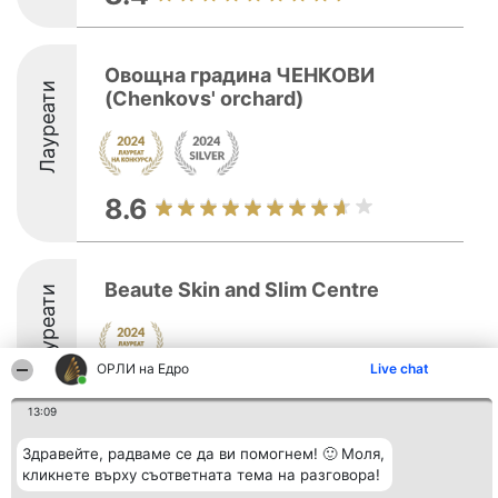
Овощна градина ЧЕНКОВИ
Лауреати
(Chenkovs' orchard)
8.6
Beaute Skin and Slim Centre
Лауреати
ОРЛИ на Едро
Live chat
8.4
13:09
Здравейте, радваме се да ви помогнем! 🙂 Моля,
кликнете върху съответната тема на разговора!
Организатор на
Класация
Контакти
класиране
Победители
Контакти